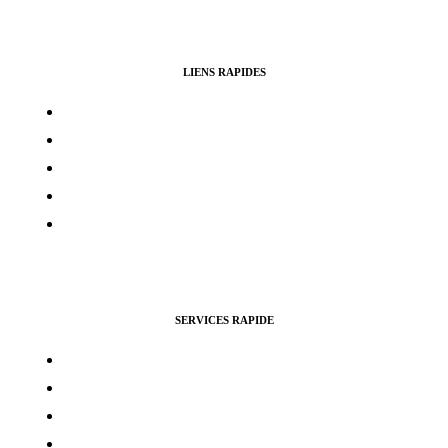
LIENS RAPIDES
Contacts
Mon compte
Services Voting Awards
Certification Instagram
Certification Facebook
SERVICES RAPIDE
Vues Youtubes
Followers Instagram
Monétisation Facebook
Vues TikTok