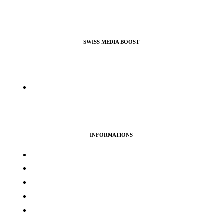
SWISS MEDIA BOOST
Agence de Webmarketing & Référencement SEO, nous
proposons nos services pour booster vos profils et pages pro ou
perso sur la plupart des réseaux sociaux.
info@swissmediaboost.ch
INFORMATIONS
Termes & services
Politique de confidentialité
Politique de cookies
Avertissement
Politique de remboursement