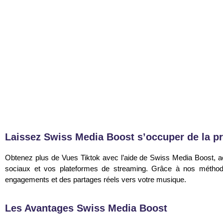
TikTok 100% Réels
TikTok 100% Réels
Garanti & Sans risque
Garanti & Sans risque
Commander
Commander
Laissez Swiss Media Boost s’occuper de la p
Obtenez plus de Vues Tiktok avec l’aide de Swiss Media Boost, ac
sociaux et vos plateformes de streaming. Grâce à nos méthodes
engagements et des partages réels vers votre musique.
Les Avantages Swiss Media Boost