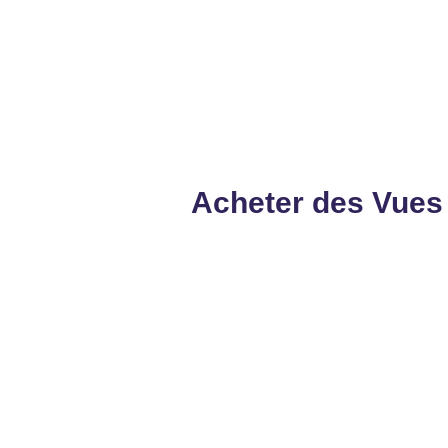
Garanti & Sans risque
Garanti & Sans risque
Commander
Commander
Acheter des Vues 
1000 VIP
10.000 VIP
12
18
CHF
CHF