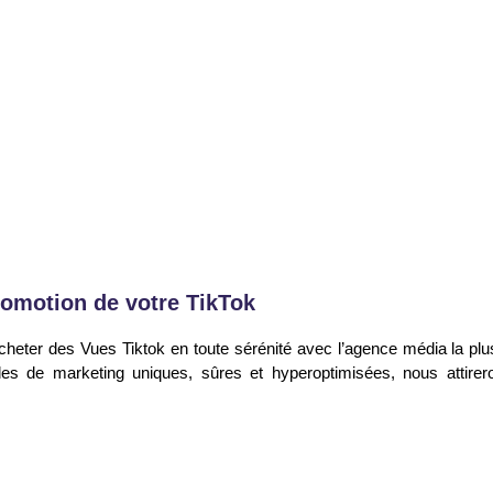
TikTok 100% Réels
TikTok 100% Réels
Garanti & Sans risque
Garanti & Sans risque
Commander
Commander
romotion de votre TikTok
heter des Vues Tiktok en toute sérénité avec l’agence média la pl
 de marketing uniques, sûres et hyperoptimisées, nous attireron