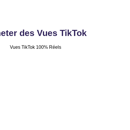
eter des Vues TikTok
Vues TikTok 100% Réels
50.000 Vues
100.000 Vues
130
250
CHF
CHF
TikTok 100% Réels
TikTok 100% Réels