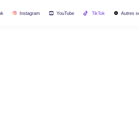
ok
Instagram
YouTube
TikTok
Autres s
ter des Vues TikTok