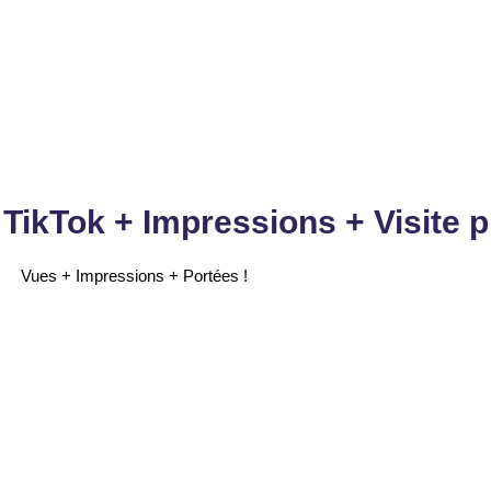
Garanti & Sans risque
Garanti & Sans risque
Commander
Commander
TikTok + Impressions + Visite pr
Vues + Impressions + Portées !
50.000 VIP
100.000 VIP
55
155
CHF
CHF