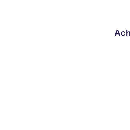
Ach
1000 Vues
10.000 Vues
9
45
CHF
CHF
TikTok 100% Réels
TikTok 100% Réels