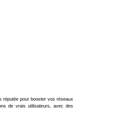
TikTok 100% Réels
Garanti & Sans risque
Commander
us réputée pour booster vos réseaux
s de vrais utilisateurs, avec des