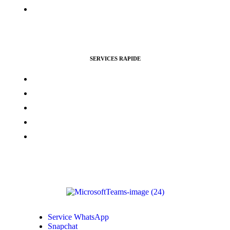
Certification Facebook
SERVICES RAPIDE
Vues Youtubes
Followers Instagram
Monétisation Facebook
Vues TikTok
Monétisation Youtube
Service WhatsApp
Snapchat