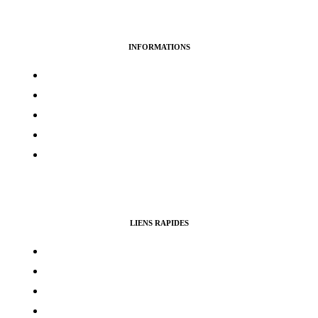
INFORMATIONS
Termes & services
Politique de confidentialité
Politique de cookies
Avertissement
Politique de remboursement
LIENS RAPIDES
Contacts
Mon compte
Services Voting Awards
Certification Instagram