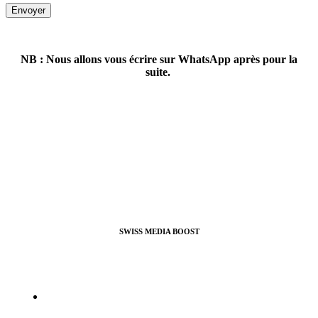
Envoyer
NB : Nous allons vous écrire sur WhatsApp après pour la
suite.
SWISS MEDIA BOOST
Agence de Webmarketing & Référencement SEO, nous
proposons nos services pour booster vos profils et pages pro ou
perso sur la plupart des réseaux sociaux.
info@swissmediaboost.ch