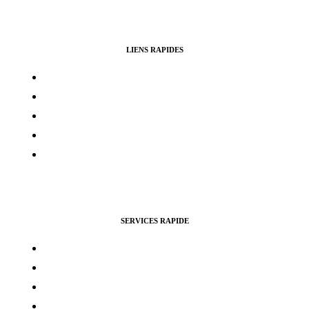
LIENS RAPIDES
Contacts
Mon compte
Services Voting Awards
Certification Instagram
Certification Facebook
SERVICES RAPIDE
Vues Youtubes
Followers Instagram
Monétisation Facebook
Vues TikTok