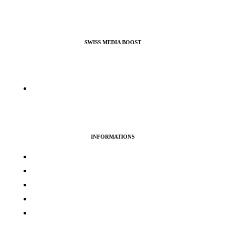
SWISS MEDIA BOOST
Agence de Webmarketing & Référencement SEO, nous
proposons nos services pour booster vos profils et pages pro ou
perso sur la plupart des réseaux sociaux.
info@swissmediaboost.ch
INFORMATIONS
Termes & services
Politique de confidentialité
Politique de cookies
Avertissement
Politique de remboursement