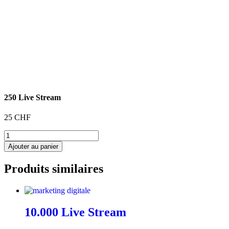
250 Live Stream
25
CHF
quantité
de
Ajouter au panier
250
Live
Produits similaires
Stream
10.000 Live Stream