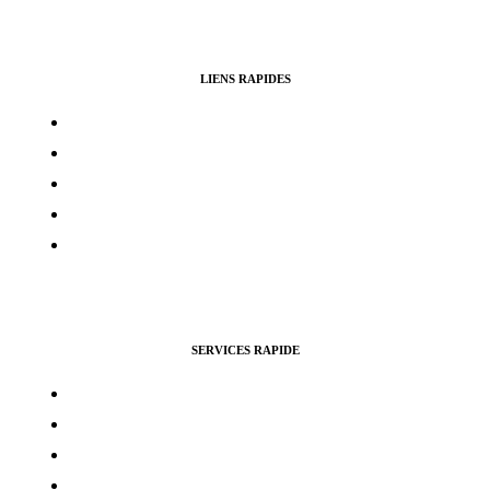
LIENS RAPIDES
Contacts
Mon compte
Services Voting Awards
Certification Instagram
Certification Facebook
SERVICES RAPIDE
Vues Youtubes
Followers Instagram
Monétisation Facebook
Vues TikTok