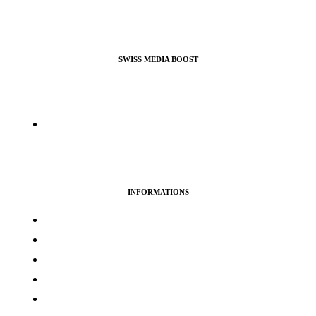
SWISS MEDIA BOOST
Agence de Webmarketing & Référencement SEO, nous
proposons nos services pour booster vos profils et pages pro ou
perso sur la plupart des réseaux sociaux.
info@swissmediaboost.ch
INFORMATIONS
Termes & services
Politique de confidentialité
Politique de cookies
Avertissement
Politique de remboursement