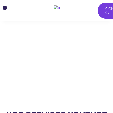
0
C
0
NOS SERVICES YOUTUBE