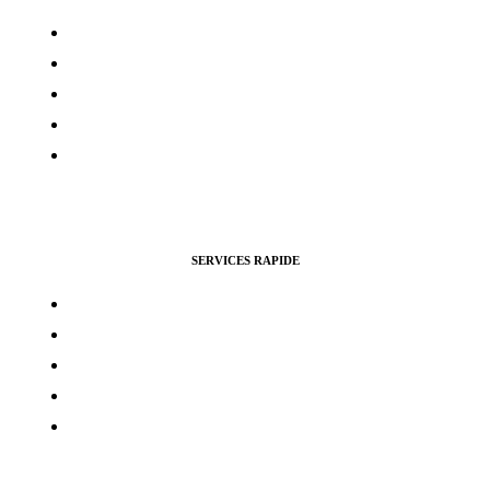
Contacts
Mon compte
Services Voting Awards
Certification Instagram
Certification Facebook
SERVICES RAPIDE
Vues Youtubes
Followers Instagram
Monétisation Facebook
Vues TikTok
Monétisation Youtube