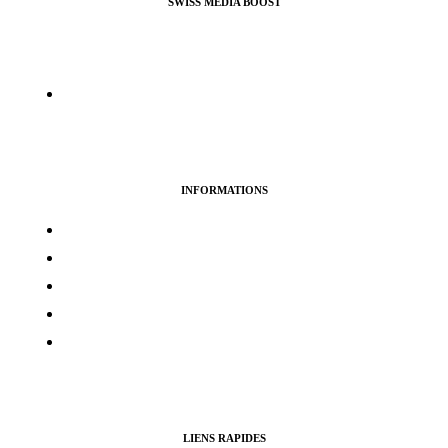
SWISS MEDIA BOOST
Agence de Webmarketing & Référencement SEO, nous
proposons nos services pour booster vos profils et pages pro ou
perso sur la plupart des réseaux sociaux.
info@swissmediaboost.ch
INFORMATIONS
Termes & services
Politique de confidentialité
Politique de cookies
Avertissement
Politique de remboursement
LIENS RAPIDES