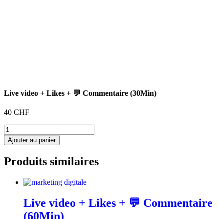
Live video + Likes + 💬 Commentaire (30Min)
40
CHF
quantité
de
Ajouter au panier
Live
video
Produits similaires
+
Likes
+
💬
Commentaire
Live video + Likes + 💬 Commentaire
(30Min)
(60Min)