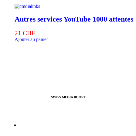
Autres services YouTube 1000 attentes
21
CHF
Ajouter au panier
SWISS MEDIA BOOST
Agence de Webmarketing & Référencement SEO, nous
proposons nos services pour booster vos profils et pages pro ou
perso sur la plupart des réseaux sociaux.
info@swissmediaboost.ch