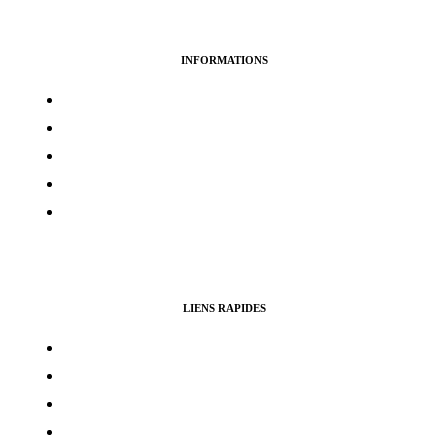
INFORMATIONS
Termes & services
Politique de confidentialité
Politique de cookies
Avertissement
Politique de remboursement
LIENS RAPIDES
Contacts
Mon compte
Services Voting Awards
Certification Instagram