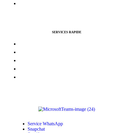
Certification Facebook
SERVICES RAPIDE
Vues Youtubes
Followers Instagram
Monétisation Facebook
Vues TikTok
Monétisation Youtube
Service WhatsApp
Snapchat