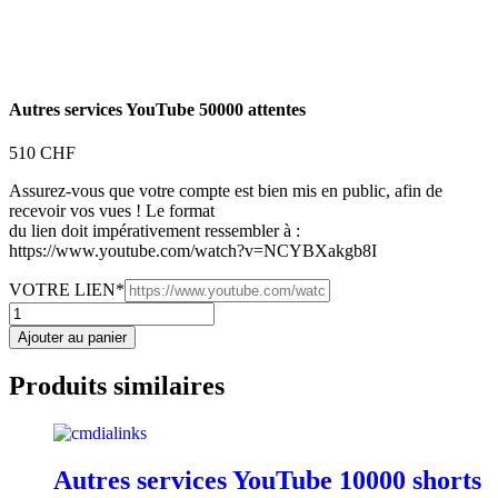
Autres services YouTube 50000 attentes
510
CHF
Assurez-vous que votre compte est bien mis en public, afin de
recevoir vos vues ! Le format
du lien doit impérativement ressembler à :
https://www.youtube.com/watch?v=NCYBXakgb8I
(required)
VOTRE LIEN
*
quantité
de
Ajouter au panier
Autres
services
Produits similaires
YouTube
50000
attentes
Autres services YouTube 10000 shorts