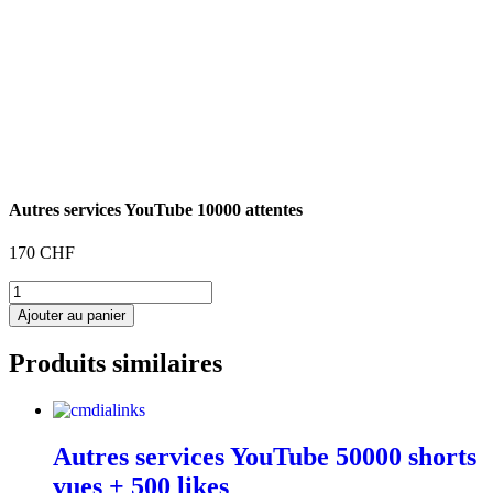
Autres services YouTube 10000 attentes
170
CHF
quantité
de
Ajouter au panier
Autres
services
Produits similaires
YouTube
10000
attentes
Autres services YouTube 50000 shorts
vues + 500 likes