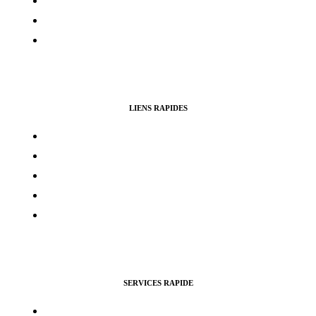
Politique de cookies
Avertissement
Politique de remboursement
LIENS RAPIDES
Contacts
Mon compte
Services Voting Awards
Certification Instagram
Certification Facebook
SERVICES RAPIDE
Vues Youtubes