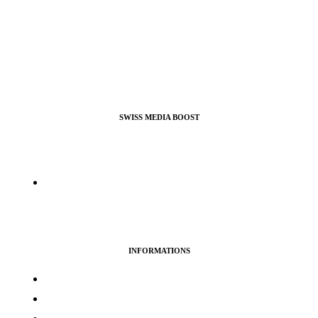
SWISS MEDIA BOOST
Agence de Webmarketing & Référencement SEO, nous
proposons nos services pour booster vos profils et pages pro ou
perso sur la plupart des réseaux sociaux.
info@swissmediaboost.ch
INFORMATIONS
Termes & services
Politique de confidentialité