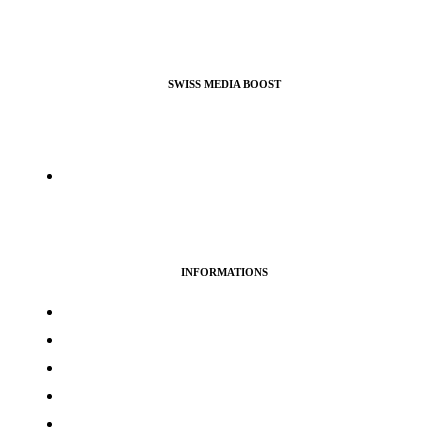
SWISS MEDIA BOOST
Agence de Webmarketing & Référencement SEO, nous
proposons nos services pour booster vos profils et pages pro ou
perso sur la plupart des réseaux sociaux.
info@swissmediaboost.ch
INFORMATIONS
Termes & services
Politique de confidentialité
Politique de cookies
Avertissement
Politique de remboursement