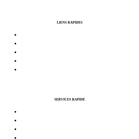
LIENS RAPIDES
Contacts
Mon compte
Services Voting Awards
Certification Instagram
Certification Facebook
SERVICES RAPIDE
Vues Youtubes
Followers Instagram
Monétisation Facebook
Vues TikTok