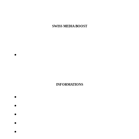
SWISS MEDIA BOOST
Agence de Webmarketing & Référencement SEO, nous
proposons nos services pour booster vos profils et pages pro ou
perso sur la plupart des réseaux sociaux.
info@swissmediaboost.ch
INFORMATIONS
Termes & services
Politique de confidentialité
Politique de cookies
Avertissement
Politique de remboursement