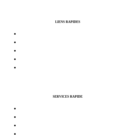
LIENS RAPIDES
Contacts
Mon compte
Services Voting Awards
Certification Instagram
Certification Facebook
SERVICES RAPIDE
Vues Youtubes
Followers Instagram
Monétisation Facebook
Vues TikTok