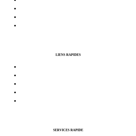
Politique de cookies
Avertissement
Politique de remboursement
LIENS RAPIDES
Contacts
Mon compte
Services Voting Awards
Certification Instagram
Certification Facebook
SERVICES RAPIDE