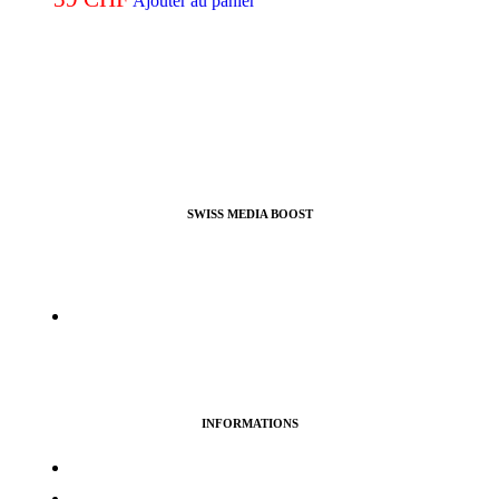
Ajouter au panier
SWISS MEDIA BOOST
Agence de Webmarketing & Référencement SEO, nous
proposons nos services pour booster vos profils et pages pro ou
perso sur la plupart des réseaux sociaux.
info@swissmediaboost.ch
INFORMATIONS
Termes & services
Politique de confidentialité