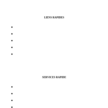
LIENS RAPIDES
Contacts
Mon compte
Services Voting Awards
Certification Instagram
Certification Facebook
SERVICES RAPIDE
Vues Youtubes
Followers Instagram
Monétisation Facebook
Vues TikTok