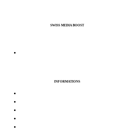
SWISS MEDIA BOOST
Agence de Webmarketing & Référencement SEO, nous
proposons nos services pour booster vos profils et pages pro ou
perso sur la plupart des réseaux sociaux.
info@swissmediaboost.ch
INFORMATIONS
Termes & services
Politique de confidentialité
Politique de cookies
Avertissement
Politique de remboursement