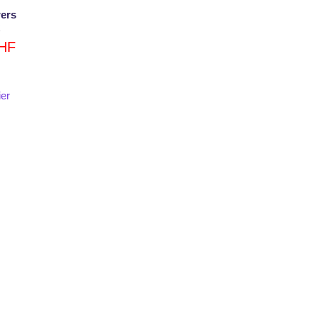
ers
HF
ier