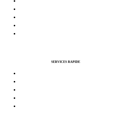
Contacts
Mon compte
Services Voting Awards
Certification Instagram
Certification Facebook
SERVICES RAPIDE
Vues Youtubes
Followers Instagram
Monétisation Facebook
Vues TikTok
Monétisation Youtube