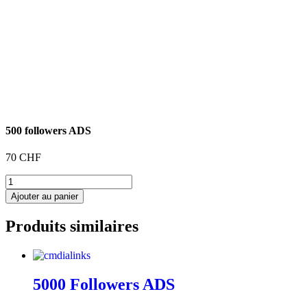
500 followers ADS
70
CHF
quantité
de
Ajouter au panier
500
followers
Produits similaires
ADS
5000 Followers ADS