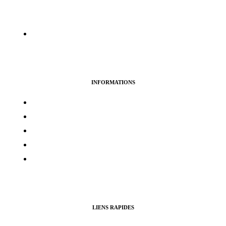
Agence de Webmarketing & Référencement SEO, nous
proposons nos services pour booster vos profils et pages pro ou
perso sur la plupart des réseaux sociaux.
info@swissmediaboost.ch
INFORMATIONS
Termes & services
Politique de confidentialité
Politique de cookies
Avertissement
Politique de remboursement
LIENS RAPIDES