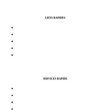
LIENS RAPIDES
Contacts
Mon compte
Services Voting Awards
Certification Instagram
Certification Facebook
SERVICES RAPIDE
Vues Youtubes
Followers Instagram
Monétisation Facebook
Vues TikTok