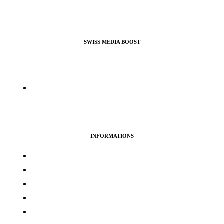
SWISS MEDIA BOOST
Agence de Webmarketing & Référencement SEO, nous
proposons nos services pour booster vos profils et pages pro ou
perso sur la plupart des réseaux sociaux.
info@swissmediaboost.ch
INFORMATIONS
Termes & services
Politique de confidentialité
Politique de cookies
Avertissement
Politique de remboursement