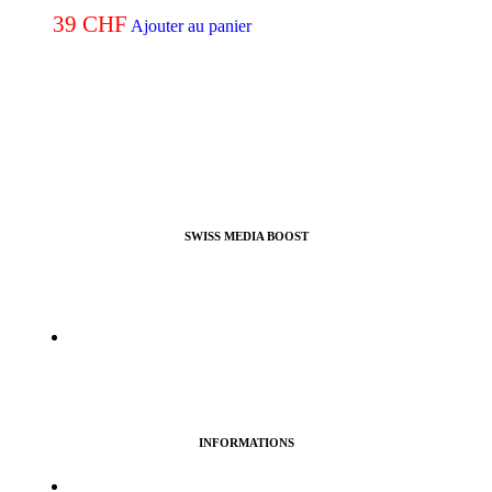
39
CHF
Ajouter au panier
SWISS MEDIA BOOST
Agence de Webmarketing & Référencement SEO, nous
proposons nos services pour booster vos profils et pages pro ou
perso sur la plupart des réseaux sociaux.
info@swissmediaboost.ch
INFORMATIONS
Termes & services