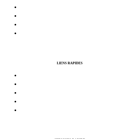
Politique de confidentialité
Politique de cookies
Avertissement
Politique de remboursement
LIENS RAPIDES
Contacts
Mon compte
Services Voting Awards
Certification Instagram
Certification Facebook