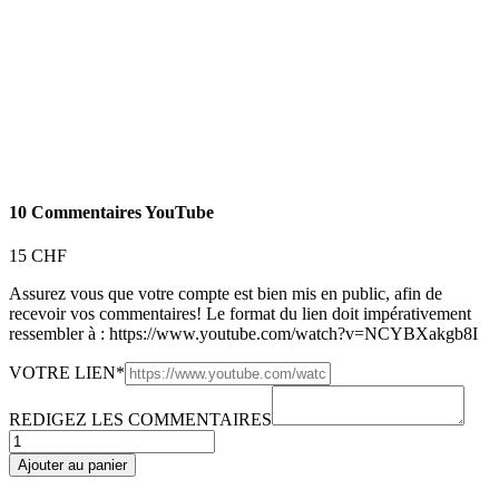
10 Commentaires YouTube
15
CHF
Assurez vous que votre compte est bien mis en public, afin de
recevoir vos commentaires! Le format du lien doit impérativement
ressembler à : https://www.youtube.com/watch?v=NCYBXakgb8I
(required)
VOTRE LIEN
*
REDIGEZ LES COMMENTAIRES
quantité
de
Ajouter au panier
10
Commentaires